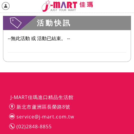
活動快訊
--無此活動 或 活動已結束。 --
J-MART佳瑪進口精品生活館
新北市蘆洲區長榮路8號
service@j-mart.com.tw
(02)2848-8855