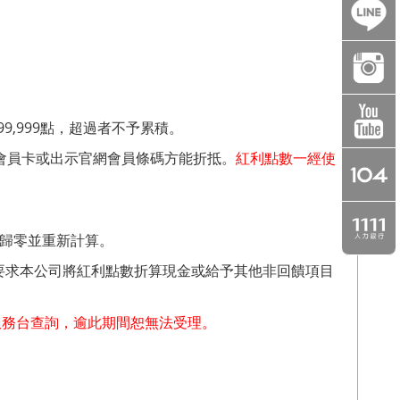
9,999點，超過者不予累積。
體會員卡或出示官網會員條碼方能折抵。
紅利點數一經使
一歸零並重新計算。
要求本公司將紅利點數折算現金或給予其他非回饋項目
服務台查詢，逾此
期間恕無法受理。