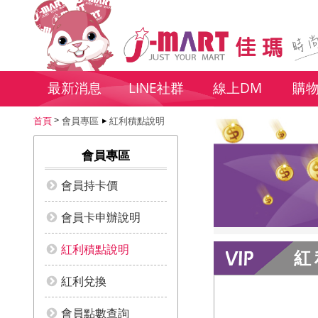
最新消息
LINE社群
線上DM
購
首頁
會員專區
紅利積點說明
會員專區
會員持卡價
會員卡申辦說明
紅利積點說明
紅
紅利兌換
會員點數查詢