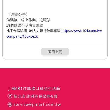
【澄清公告】
佳瑪無「線上作業」之職缺
請勿點選不明廣告連結
找工作請認明104人力銀行佳瑪專區
https://www.104.com.tw/
company/10uxcezk
返回上頁
J-MART佳瑪進口精品生活館
新北市蘆洲區長榮路8號
service@j-mart.com.tw