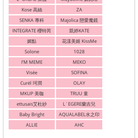
Kose 高絲
ZA
SENKA 專科
Majolica 戀愛魔鏡
INTEGRATE 櫻特芮
凱婷KATE
媚點
花漾美姬 KissMe
Solone
1028
I’M MEME
MEKO
Visée
SOFINA
Curél 珂潤
OLAY
MKUP 美咖
TRUU 童
ettusais艾杜紗
L`EGERE蘭吉兒
Baby Bright
AQUALABEL水之印
ALLIE
AHC