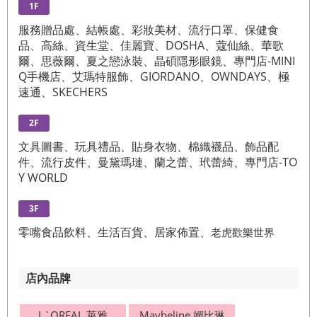
1F
服務贈品處、結帳處、彩妝美材、流行口罩、保健食
品、高絲、資生堂、佳麗寶、DOSHA、蔻仙絲、華歌
爾、思薇爾、夏之戀泳裝、晶碩隱形眼鏡、專門店-MINI
Q手機店、艾瑪特服飾、GIORDANO、OWNDAYS、極
速通、SKECHERS
2F
文具圖書、玩具禮品、貼身衣物、棉織襪品、飾品配
件、流行皮件、曼黛瑪璉、蘭之蕾、玳蕾綺、專門店-TO
Y WORLD
3F
零嘴食品飲料、生活百貨、居家佈置、
老虎歡樂世界
店內品牌
L`OREAL 萊雅
Maybeline 媚比琳